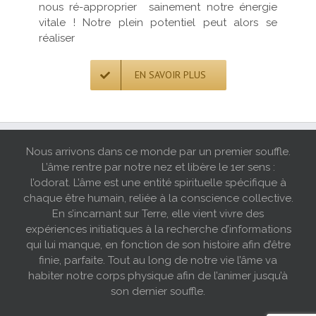
nous ré-approprier sainement notre énergie
vitale ! Notre plein potentiel peut alors se
réaliser
EN SAVOIR PLUS
Nous arrivons dans ce monde par un premier souffle.
L’âme rentre par notre nez et libère le 1er sens :
l’odorat. L’âme est une entité spirituelle spécifique à
chaque être humain, reliée à la conscience collective.
En s’incarnant sur Terre, elle vient vivre des
expériences initiatiques à la recherche d’informations
qui lui manque, en fonction de son histoire afin d’être
finie, parfaite. Tout au long de notre vie l’âme va
habiter notre corps physique afin de l’animer jusqu’à
son dernier souffle.