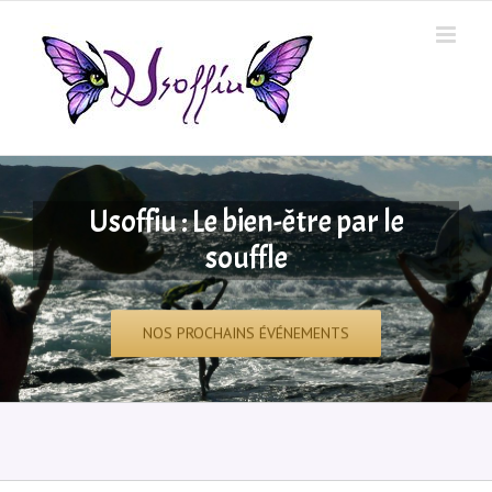
Skip
to
content
Usoffiu : Le bien-être par le
souffle
NOS PROCHAINS ÉVÉNEMENTS