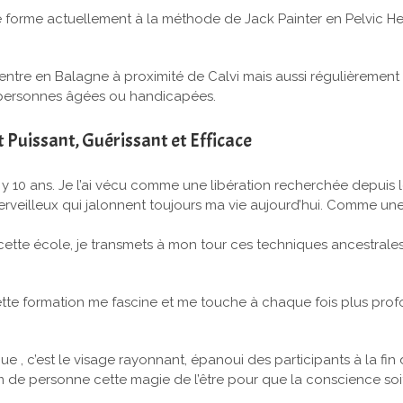
 forme actuellement à la méthode de Jack Painter en Pelvic Hea
entre en Balagne à proximité de Calvi mais aussi régulièrement
, personnes âgées ou handicapées.
Puissant, Guérissant et Efficace
 y 10 ans. Je l’ai vécu comme une libération recherchée depuis 
rveilleux qui jalonnent toujours ma vie aujourd’hui. Comme une f
 cette école, je transmets à mon tour ces techniques ancestral
cette formation me fascine et me touche à chaque fois plus pr
que , c’est le visage rayonnant, épanoui des participants à la fin
 de personne cette magie de l’être pour que la conscience soi