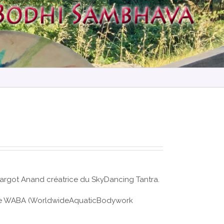
rgot Anand créatrice du SkyDancing Tantra.
fiée WABA (WorldwideAquaticBodywork