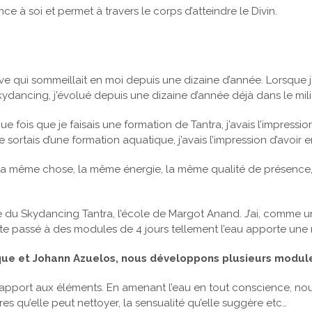
 à soi et permet à travers le corps d’atteindre le Divin.
êve qui sommeillait en moi depuis une dizaine d’année. Lorsque 
ydancing, j’évolué depuis une dizaine d’année déjà dans le mi
e fois que je faisais une formation de Tantra, j’avais l’impress
 sortais d’une formation aquatique, j’avais l’impression d’avoir
st la même chose, la même énergie, la même qualité de présenc
e du Skydancing Tantra, l’école de Margot Anand. J’ai, comme u
te passé à des modules de 4 jours tellement l’eau apporte une r
ique et Johann Azuelos, nous développons plusieurs modul
rapport aux éléments. En amenant l’eau en tout conscience, nous 
res qu’elle peut nettoyer, la sensualité qu’elle suggère etc…