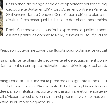
Passionnée de plongé et de développement personnel dep
découvre le Watsu en 1994 lors d’une rencontre en Amériq
SkyDancing Tantra (Teacher Certifié) qui a été une étape i
d’autres êtres remarquables tels que des chamanes amérindie
Bodhi Sambhava a aujourd’hui l’expérience aquatique acqui
d’autres pratiques comme le Reiki, le travail du souffle, du
’eau, son pouvoir nettoyant, sa fluidité pour optimiser l’évacua
sa simplicité, le plaisir de découverte et de soulagement donné
Dance sont sa principale motivation pour développer cet art dans
ling Dance®, elle devient la première enseignante française 
au II et fondatrice de l’Aqua-Tantra®. Le Healing Dance lui do
idée par son intuition, apporte une passion rare et un engagem
vail d’Alexander est devenu si naturel pour moi. Avec le mouveme
tantrique du monde aquatique! ».