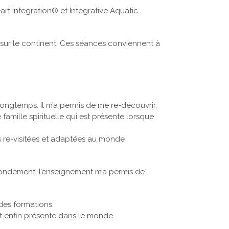
rt Integration® et Integrative Aquatic
 sur le continent. Ces séances conviennent à
longtemps. Il m’a permis de me re-découvrir,
amille spirituelle qui est présente lorsque
es re-visitées et adaptées au monde
ofondément. l’enseignement m’a permis de
 des formations.
t enfin présente dans le monde.