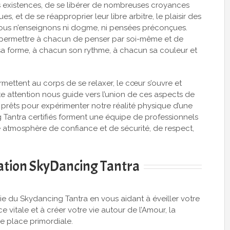
s existences, de se libérer de nombreuses croyances
s, et de se réapproprier leur libre arbitre, le plaisir des
 Nous n’enseignons ni dogme, ni pensées préconçues.
e permettre à chacun de penser par soi-même et de
n sa forme, à chacun son rythme, à chacun sa couleur et
mettent au corps de se relaxer, le cœur s’ouvre et
tte attention nous guide vers l’union de ces aspects de
 prêts pour expérimenter notre réalité physique d’une
g Tantra certifiés forment une équipe de professionnels
e atmosphère de confiance et de sécurité, de respect,
tiation SkyDancing Tantra
ie du Skydancing Tantra en vous aidant à éveiller votre
e vitale et à créer votre vie autour de l’Amour, la
ne place primordiale.