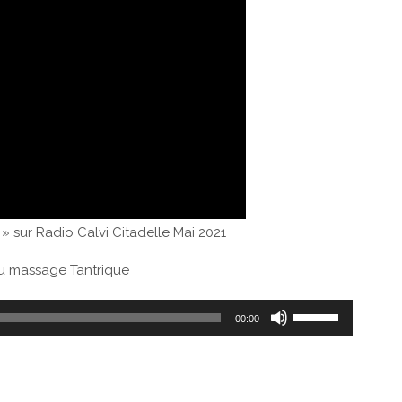
 sur Radio Calvi Citadelle Mai 2021
u massage Tantrique
Utilisez
00:00
les
flèches
haut/bas
pour