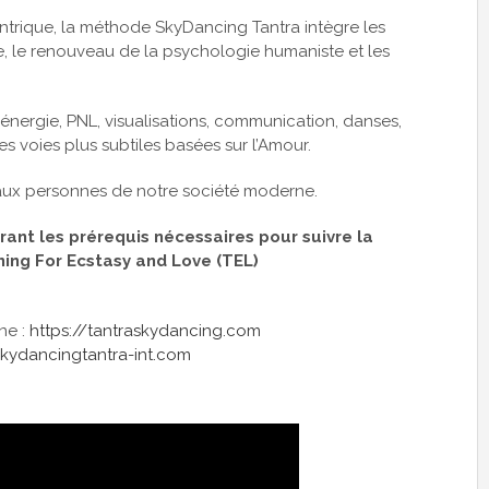
antrique, la méthode SkyDancing Tantra intègre les
e, le renouveau de la psychologie humaniste et les
énergie, PNL, visualisations, communication, danses,
es voies plus subtiles basées sur l’Amour.
 aux personnes de notre société moderne.
ant les prérequis nécessaires pour suivre la
ing For Ecstasy and Love (TEL)
ne :
https://tantraskydancing.com
skydancingtantra-int.com