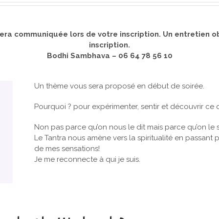
augmenter
ou
diminuer
s sera communiquée lors de votre inscription. Un entretien
le
inscription.
volume.
Bodhi Sambhava – 06 64 78 56 10
Un thème vous sera proposé en début de soirée.
Pourquoi ? pour expérimenter, sentir et découvrir ce 
Non pas parce qu’on nous le dit mais parce qu’on le s
Le Tantra nous amène vers la spiritualité en passant 
de mes sensations!
Je me reconnecte à qui je suis.