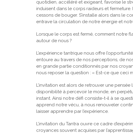
quotidien, accéléré et exigeant, favorise le str
induisent dans le corps raideurs et fermeture
cessons de bouger. S’installe alors dans le c
entrave la circulation de notre énergie et notr
Lorsque le corps est fermé, comment notre fl
autour de nous ?
L’expérience tantrique nous offre l’opportunité
entoure au travers de nos perceptions, de nos 
en grande partie conditionnés par nos croyan
nous reposer la question : « Est-ce que ceci m
L’invitation est alors de retrouver une pensée
disponibilité à percevoir le monde, en perp
instant. Ainsi notre défi consiste-t-il à se q
apprend notre vécu, à nous renouveler conti
laisser apprendre par l’expérience.
L’invitation du Tantra ouvre ce cadre d’expérim
croyances souvent acquises par l’apprentissa