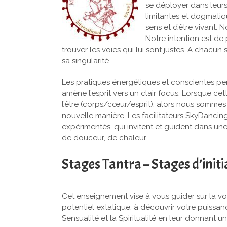
se déployer dans leur
limitantes et dogmatique
sens et d’être vivant.
Notre intention est d
trouver les voies qui lui sont justes. A chacu
sa singularité.
Les pratiques énergétiques et conscientes per
amène l’esprit vers un clair focus. Lorsque ce
l’être (corps/cœur/esprit), alors nous sommes
nouvelle manière. Les facilitateurs SkyDancin
expérimentés, qui invitent et guident dans un
de douceur, de chaleur.
Stages Tantra – Stages d’ini
Cet enseignement vise à vous guider sur la vo
potentiel extatique, à découvrir votre puissanc
Sensualité et la Spiritualité en leur donnant u