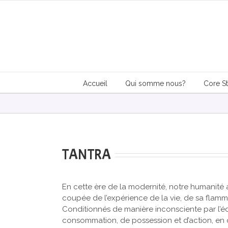
Skip
to
content
Accueil
Qui somme nous?
Core S
TANTRA
En cette ère de la modernité, notre humanité 
coupée de l’expérience de la vie, de sa flamme
Conditionnés de manière inconsciente par l’é
consommation, de possession et d’action, en